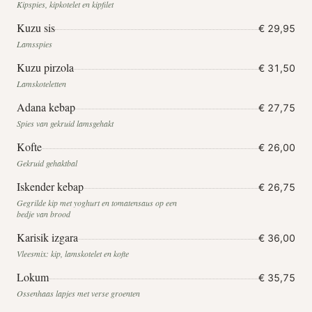
Kipspies, kipkotelet en kipfilet
Kuzu sis
€ 29,95
Lamsspies
Kuzu pirzola
€ 31,50
Lamskoteletten
Adana kebap
€ 27,75
Spies van gekruid lamsgehakt
Kofte
€ 26,00
Gekruid gehaktbal
Iskender kebap
€ 26,75
Gegrilde kip met yoghurt en tomatensaus op een
bedje van brood
Karisik izgara
€ 36,00
Vleesmix: kip, lamskotelet en kofte
Lokum
€ 35,75
Ossenhaas lapjes met verse groenten