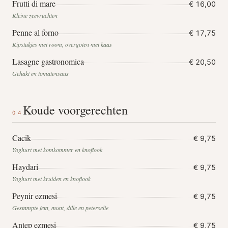
Frutti di mare
€ 16,00
Kleine zeevruchten
Penne al forno
€ 17,75
Kipstukjes met room, overgoten met kaas
Lasagne gastronomica
€ 20,50
Gehakt en tomatensaus
Koude voorgerechten
04
Cacik
€ 9,75
Yoghurt met komkommer en knoflook
Haydari
€ 9,75
Yoghurt met kruiden en knoflook
Peynir ezmesi
€ 9,75
Gestampte feta, munt, dille en peterselie
Antep ezmesi
€ 9,75