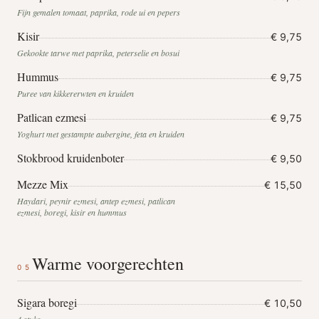
Fijn gemalen tomaat, paprika, rode ui en pepers
Kisir
€ 9,75
Gekookte tarwe met paprika, peterselie en bosui
Hummus
€ 9,75
Puree van kikkererwten en kruiden
Patlican ezmesi
€ 9,75
Yoghurt met gestampte aubergine, feta en kruiden
Stokbrood kruidenboter
€ 9,50
Mezze Mix
€ 15,50
Haydari, peynir ezmesi, antep ezmesi, patlican
ezmesi, boregi, kisir en hummus
Warme voorgerechten
05
Sigara boregi
€ 10,50