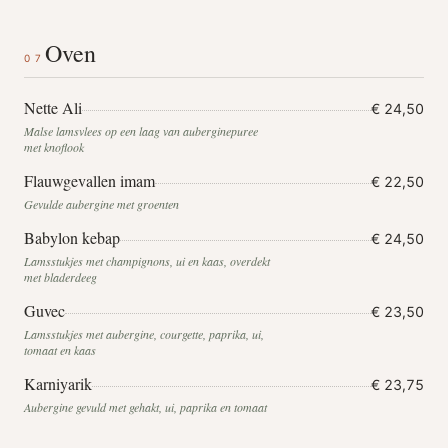
Oven
07
Nette Ali
€ 24,50
Malse lamsvlees op een laag van auberginepuree
met knoflook
Flauwgevallen imam
€ 22,50
Gevulde aubergine met groenten
Babylon kebap
€ 24,50
Lamsstukjes met champignons, ui en kaas, overdekt
met bladerdeeg
Guvec
€ 23,50
Lamsstukjes met aubergine, courgette, paprika, ui,
tomaat en kaas
Karniyarik
€ 23,75
Aubergine gevuld met gehakt, ui, paprika en tomaat