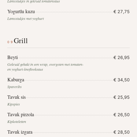
Lamsstukjes in gekruid tomatensaus
Yogurtlu kuzu
€ 27,75
Lamsstukjes met yoghurt
Grill
09
Beyti
€ 26,95
Gekruid gehakt in een wrap, overgoten met tomaten-
en yoghurt-knoflooksaus
Kaburga
€ 34,50
Spareribs
Tavuk sis
€ 25,95
Kipspies
Tavuk pirzola
€ 26,50
Kipkoteletten
Tavuk izgara
€ 28,50