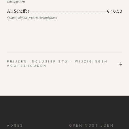
champignons
Ali Scheffer
€ 16,50
Salami, olijven, feta en champignons
PRIJZEN INCLUSIEF BTW · WIJZIGINGEN
↳
VOORBEHOUDEN
ADRES
OPENINGSTIJDEN