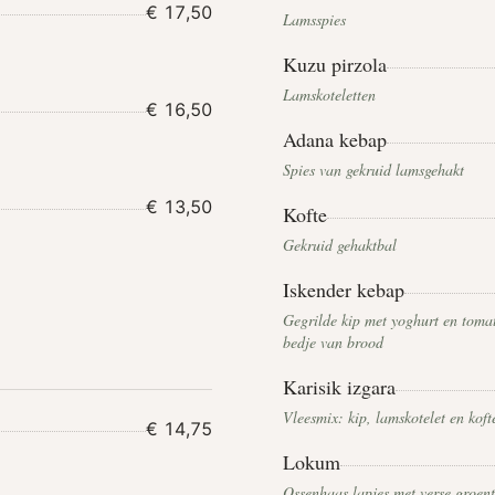
€ 17,50
Lamsspies
Kuzu pirzola
Lamskoteletten
€ 16,50
Adana kebap
Spies van gekruid lamsgehakt
€ 13,50
Kofte
Gekruid gehaktbal
Iskender kebap
Gegrilde kip met yoghurt en toma
bedje van brood
Karisik izgara
Vleesmix: kip, lamskotelet en koft
€ 14,75
Lokum
Ossenhaas lapjes met verse groen