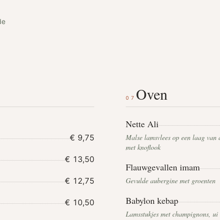
de
Oven
07
Nette Ali
€ 9,75
Malse lamsvlees op een laag van 
met knoflook
€ 13,50
Flauwgevallen imam
€ 12,75
Gevulde aubergine met groenten
Babylon kebap
€ 10,50
Lamsstukjes met champignons, ui 