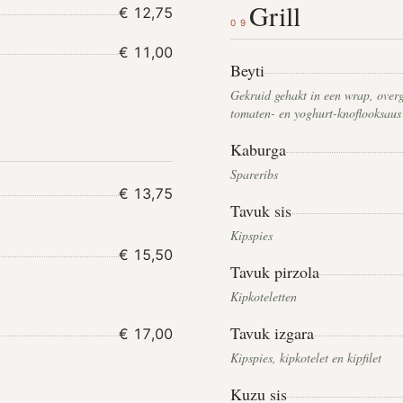
Grill
€ 12,75
09
€ 11,00
Beyti
Gekruid gehakt in een wrap, over
tomaten- en yoghurt-knoflooksaus
Kaburga
Spareribs
€ 13,75
Tavuk sis
Kipspies
€ 15,50
Tavuk pirzola
Kipkoteletten
Tavuk izgara
€ 17,00
Kipspies, kipkotelet en kipfilet
Kuzu sis