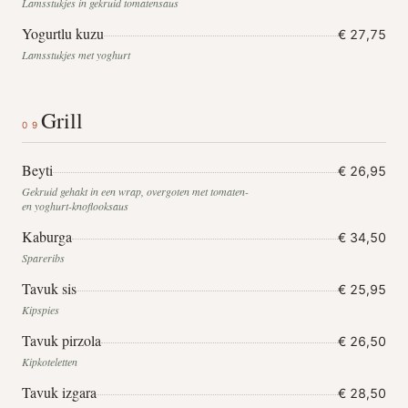
Lamsstukjes in gekruid tomatensaus
Yogurtlu kuzu
€ 27,75
Lamsstukjes met yoghurt
Grill
09
Beyti
€ 26,95
Gekruid gehakt in een wrap, overgoten met tomaten-
en yoghurt-knoflooksaus
Kaburga
€ 34,50
Spareribs
Tavuk sis
€ 25,95
Kipspies
Tavuk pirzola
€ 26,50
Kipkoteletten
Tavuk izgara
€ 28,50