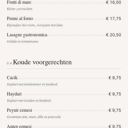
Frutti di mare
€ 16,00
Kleine zeevruchten
Penne al forno
€ 17,75
Kipstukjes met room, overgoten met kaas
Lasagne gastronomica
€ 20,50
Gehakt en tomatensaus
Koude voorgerechten
04
Cacik
€ 9,75
Yoghurt met komkommer en knoflook
Haydari
€ 9,75
Yoghurt met kruiden en knoflook
Peynir ezmesi
€ 9,75
Gestampte feta, munt, dille en peterselie
Antep ezmesi
€ 9,75