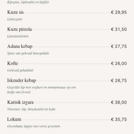
Kipspies, kipkotelet en kipfilet
Kuzu sis
€ 29,95
Lamsspies
Kuzu pirzola
€ 31,50
Lamskoteletten
Adana kebap
€ 27,75
Spies van gekruid lamsgehakt
Kofte
€ 26,00
Gekruid gehaktbal
Iskender kebap
€ 26,75
Gegrilde kip met yoghurt en tomatensaus op een
bedje van brood
Karisik izgara
€ 36,00
Vleesmix: kip, lamskotelet en kofte
Lokum
€ 35,75
Ossenhaas lapjes met verse groenten