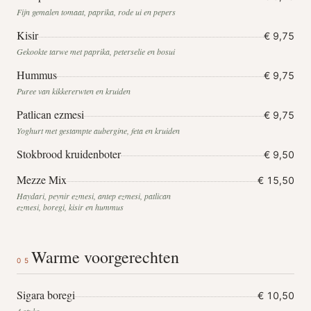
Fijn gemalen tomaat, paprika, rode ui en pepers
Kisir
€ 9,75
Gekookte tarwe met paprika, peterselie en bosui
Hummus
€ 9,75
Puree van kikkererwten en kruiden
Patlican ezmesi
€ 9,75
Yoghurt met gestampte aubergine, feta en kruiden
Stokbrood kruidenboter
€ 9,50
Mezze Mix
€ 15,50
Haydari, peynir ezmesi, antep ezmesi, patlican
ezmesi, boregi, kisir en hummus
Warme voorgerechten
05
Sigara boregi
€ 10,50