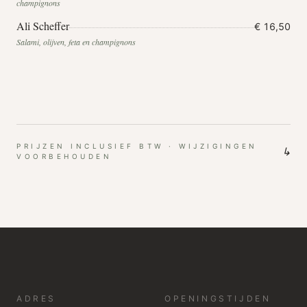
champignons
Ali Scheffer
€ 16,50
Salami, olijven, feta en champignons
PRIJZEN INCLUSIEF BTW · WIJZIGINGEN
↳
VOORBEHOUDEN
ADRES
OPENINGSTIJDEN