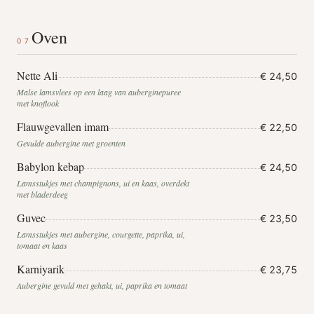
Oven
07
Nette Ali
€ 24,50
Malse lamsvlees op een laag van auberginepuree
met knoflook
Flauwgevallen imam
€ 22,50
Gevulde aubergine met groenten
Babylon kebap
€ 24,50
Lamsstukjes met champignons, ui en kaas, overdekt
met bladerdeeg
Guvec
€ 23,50
Lamsstukjes met aubergine, courgette, paprika, ui,
tomaat en kaas
Karniyarik
€ 23,75
Aubergine gevuld met gehakt, ui, paprika en tomaat