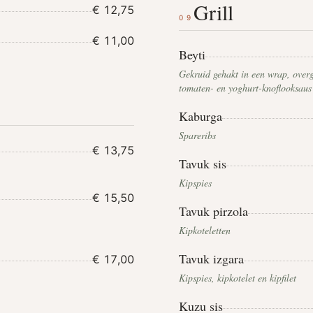
Grill
€ 12,75
09
€ 11,00
Beyti
Gekruid gehakt in een wrap, over
tomaten- en yoghurt-knoflooksaus
Kaburga
Spareribs
€ 13,75
Tavuk sis
Kipspies
€ 15,50
Tavuk pirzola
Kipkoteletten
Tavuk izgara
€ 17,00
Kipspies, kipkotelet en kipfilet
Kuzu sis