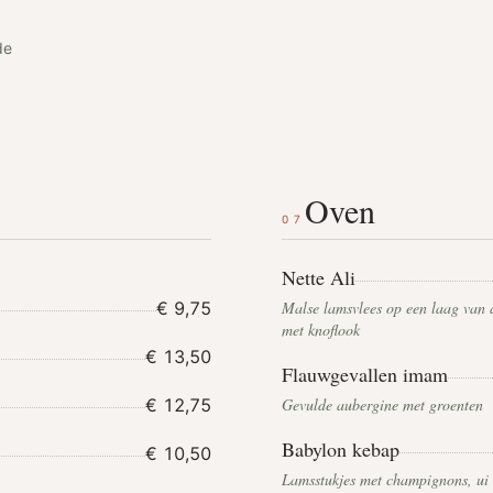
de
Oven
07
Nette Ali
€ 9,75
Malse lamsvlees op een laag van 
met knoflook
€ 13,50
Flauwgevallen imam
€ 12,75
Gevulde aubergine met groenten
Babylon kebap
€ 10,50
Lamsstukjes met champignons, ui 