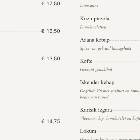
€ 17,50
Lamsspies
Kuzu pirzola
Lamskoteletten
€ 16,50
Adana kebap
Spies van gekruid lamsgehakt
€ 13,50
Kofte
Gekruid gehaktbal
Iskender kebap
Gegrilde kip met yoghurt en toma
bedje van brood
Karisik izgara
Vleesmix: kip, lamskotelet en koft
€ 14,75
Lokum
Ossenhaas lapjes met verse groen