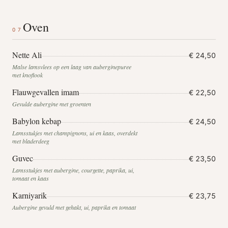
Oven
07
Nette Ali
€ 24,50
Malse lamsvlees op een laag van auberginepuree
met knoflook
Flauwgevallen imam
€ 22,50
Gevulde aubergine met groenten
Babylon kebap
€ 24,50
Lamsstukjes met champignons, ui en kaas, overdekt
met bladerdeeg
Guvec
€ 23,50
Lamsstukjes met aubergine, courgette, paprika, ui,
tomaat en kaas
Karniyarik
€ 23,75
Aubergine gevuld met gehakt, ui, paprika en tomaat