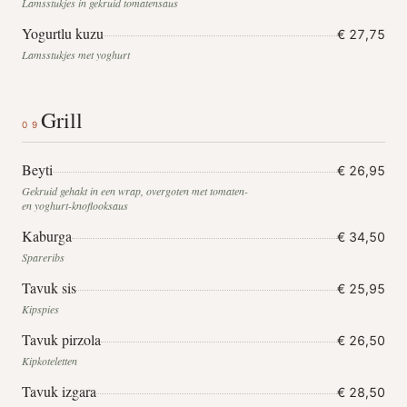
Lamsstukjes in gekruid tomatensaus
Yogurtlu kuzu
€ 27,75
Lamsstukjes met yoghurt
Grill
09
Beyti
€ 26,95
Gekruid gehakt in een wrap, overgoten met tomaten-
en yoghurt-knoflooksaus
Kaburga
€ 34,50
Spareribs
Tavuk sis
€ 25,95
Kipspies
Tavuk pirzola
€ 26,50
Kipkoteletten
Tavuk izgara
€ 28,50