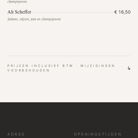
champignons
Ali Scheffer
€ 16,50
Salami, olijven, feta en champignons
PRIJZEN INCLUSIEF BTW · WIJZIGINGEN
↳
VOORBEHOUDEN
ADRES
OPENINGSTIJDEN