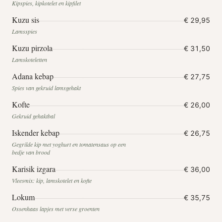
Kipspies, kipkotelet en kipfilet
Kuzu sis
€ 29,95
Lamsspies
Kuzu pirzola
€ 31,50
Lamskoteletten
Adana kebap
€ 27,75
Spies van gekruid lamsgehakt
Kofte
€ 26,00
Gekruid gehaktbal
Iskender kebap
€ 26,75
Gegrilde kip met yoghurt en tomatensaus op een
bedje van brood
Karisik izgara
€ 36,00
Vleesmix: kip, lamskotelet en kofte
Lokum
€ 35,75
Ossenhaas lapjes met verse groenten