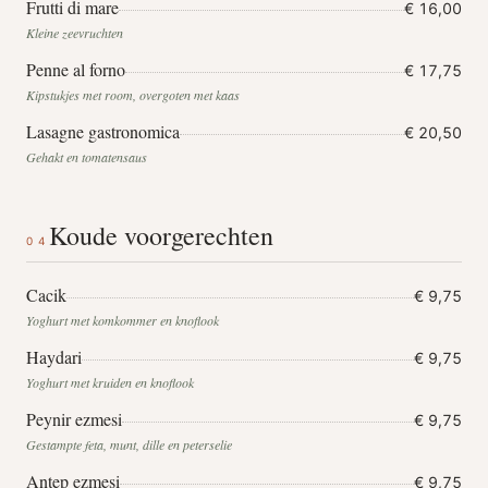
Frutti di mare
€ 16,00
Kleine zeevruchten
Penne al forno
€ 17,75
Kipstukjes met room, overgoten met kaas
Lasagne gastronomica
€ 20,50
Gehakt en tomatensaus
Koude voorgerechten
04
Cacik
€ 9,75
Yoghurt met komkommer en knoflook
Haydari
€ 9,75
Yoghurt met kruiden en knoflook
Peynir ezmesi
€ 9,75
Gestampte feta, munt, dille en peterselie
Antep ezmesi
€ 9,75