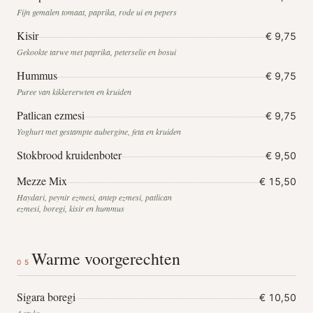
Fijn gemalen tomaat, paprika, rode ui en pepers
Kisir
€ 9,75
Gekookte tarwe met paprika, peterselie en bosui
Hummus
€ 9,75
Puree van kikkererwten en kruiden
Patlican ezmesi
€ 9,75
Yoghurt met gestampte aubergine, feta en kruiden
Stokbrood kruidenboter
€ 9,50
Mezze Mix
€ 15,50
Haydari, peynir ezmesi, antep ezmesi, patlican
ezmesi, boregi, kisir en hummus
Warme voorgerechten
05
Sigara boregi
€ 10,50