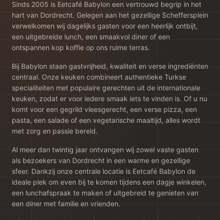
Sinds 2005 is Eetcafé Babylon een vertrouwd begrip in het
hart van Dordrecht. Gelegen aan het gezellige Scheffersplein
verwelkomen wij dagelijks gasten voor een heerlijk ontbijt,
een uitgebreide lunch, een smaakvol diner of een
ontspannen kop koffie op ons ruime terras.
Bij Babylon staan gastvrijheid, kwaliteit en verse ingrediënten
centraal. Onze keuken combineert authentieke Turkse
specialiteiten met populaire gerechten uit de internationale
keuken, zodat er voor iedere smaak iets te vinden is. Of u nu
komt voor een gegrild vleesgerecht, een verse pizza, een
pasta, een salade of een vegetarische maaltijd, alles wordt
met zorg en passie bereid.
Al meer dan twintig jaar ontvangen wij zowel vaste gasten
als bezoekers van Dordrecht in een warme en gezellige
sfeer. Dankzij onze centrale locatie is Eetcafé Babylon de
ideale plek om even bij te komen tijdens een dagje winkelen,
een lunchafspraak te maken of uitgebreid te genieten van
een diner met familie en vrienden.