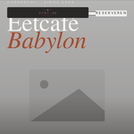
DORDRECHT · SINDS 2005
Eetcafé
RESERVEREN
Babylon